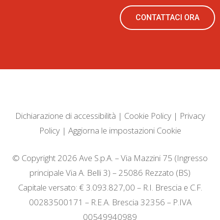
CONTATTACI ORA
Dichiarazione di accessibilità
|
Cookie Policy
|
Privacy
Policy
|
Aggiorna le impostazioni Cookie
© Copyright 2026 Ave S.p.A. – Via Mazzini 75 (Ingresso
principale Via A. Belli 3) – 25086 Rezzato (BS)
Capitale versato: € 3.093.827,00 – R.I. Brescia e C.F.
00283500171 – R.E.A. Brescia 32356 – P.IVA
00549940989