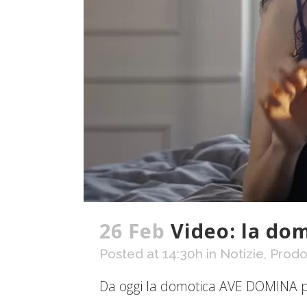
26 Feb
Video: la do
Posted at 14:30h
in
Notizie
,
Prodo
Da oggi la domotica AVE DOMINA plus