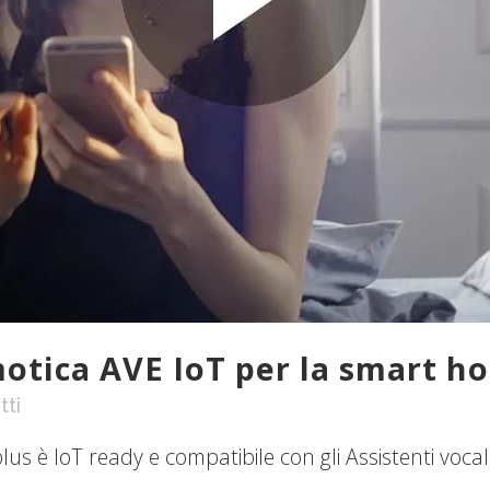
motica AVE IoT per la smart h
tti
 è IoT ready e compatibile con gli Assistenti vocali 