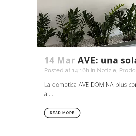
14 Mar
AVE: una sol
Posted at 14:16h
in
Notizie
,
Prodot
La domotica AVE DOMINA plus cons
al...
READ MORE