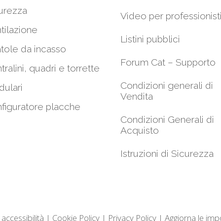
urezza
Video per professionist
tilazione
Listini pubblici
tole da incasso
Forum Cat – Supporto
tralini, quadri e torrette
Condizioni generali di
ulari
Vendita
figuratore placche
Condizioni Generali di
Acquisto
Istruzioni di Sicurezza
 accessibilità
|
Cookie Policy
|
Privacy Policy
|
Aggiorna le imp