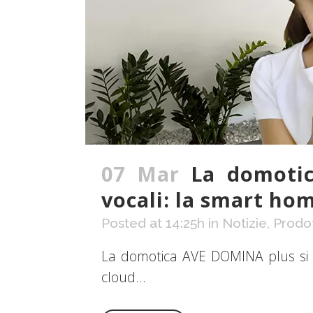
07 Mar
La domotic
vocali: la smart hom
Posted at 14:25h
in
Notizie
,
Prodot
La domotica AVE DOMINA plus si a
cloud...