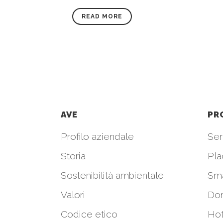
READ MORE
AVE
PR
Profilo aziendale
Seri
Storia
Pla
Sostenibilità ambientale
Sm
Valori
Do
Codice etico
Hot