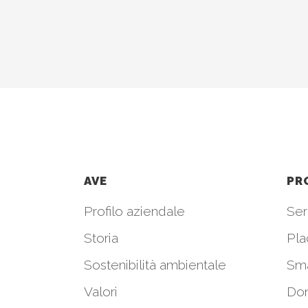
AVE
PR
Profilo aziendale
Seri
Storia
Pla
Sostenibilità ambientale
Sm
Valori
Do