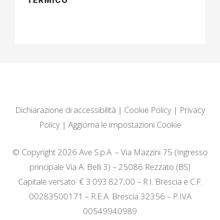
TERMICO
Dichiarazione di accessibilità
|
Cookie Policy
|
Privacy
Policy
|
Aggiorna le impostazioni Cookie
© Copyright 2026 Ave S.p.A. – Via Mazzini 75 (Ingresso
principale Via A. Belli 3) – 25086 Rezzato (BS)
Capitale versato: € 3.093.827,00 – R.I. Brescia e C.F.
00283500171 – R.E.A. Brescia 32356 – P.IVA
00549940989