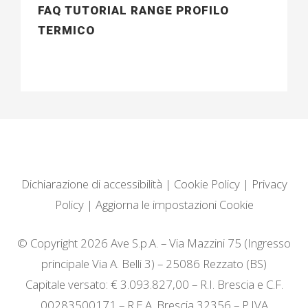
FAQ TUTORIAL RANGE PROFILO
TERMICO
Dichiarazione di accessibilità
|
Cookie Policy
|
Privacy
Policy
|
Aggiorna le impostazioni Cookie
© Copyright 2026 Ave S.p.A. – Via Mazzini 75 (Ingresso
principale Via A. Belli 3) – 25086 Rezzato (BS)
Capitale versato: € 3.093.827,00 – R.I. Brescia e C.F.
00283500171 – R.E.A. Brescia 32356 – P.IVA