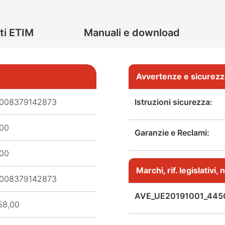
ti ETIM
Manuali e download
Avvertenze e sicurezz
008379142873
Istruzioni sicurezza:
,00
Garanzie e Reclami:
,00
Marchi, rif. legislativi
008379142873
AVE_UE20191001_445
58,00