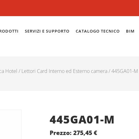
RODOTTI
SERVIZI E SUPPORTO
CATALOGO TECNICO
BIM
ca Hotel
/
Lettori Card Interno ed Esterno camera
/ 445GA01-M
445GA01-M
Prezzo:
275,45
€