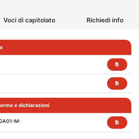
Voci di capitolato
Richiedi info
a
, norme e dichiarazioni
GA01-M: