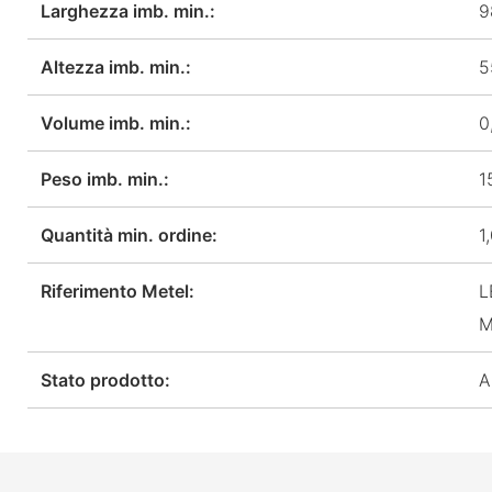
Larghezza imb. min.:
9
Altezza imb. min.:
5
Volume imb. min.:
0
Peso imb. min.:
1
Quantità min. ordine:
1
Riferimento Metel:
L
M
Stato prodotto:
A