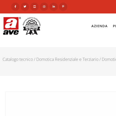
AZIENDA
P
Catalogo tecnico
/
Domotica Residenziale e Terziario
/
Domoti