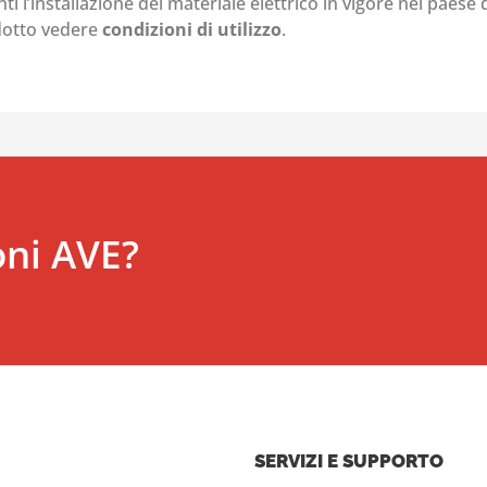
i l’installazione del materiale elettrico in vigore nel paese d
odotto vedere
condizioni di utilizzo
.
oni AVE?
SERVIZI E SUPPORTO