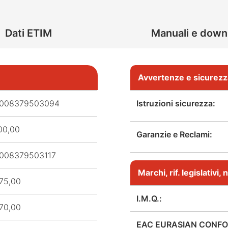
Dati ETIM
Manuali e down
Avvertenze e sicurezz
008379503094
Istruzioni sicurezza:
00,00
Garanzie e Reclami:
008379503117
Marchi, rif. legislativi
75,00
I.M.Q.:
70,00
EAC EURASIAN CONFO