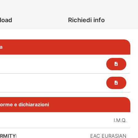
load
Richiedi info
a
, norme e dichiarazioni
I.M.Q.
RMITY:
EAC EURASIAN