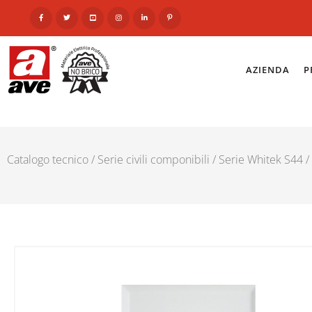
AZIENDA
P
Catalogo tecnico
/
Serie civili componibili
/
Serie Whitek S44
/