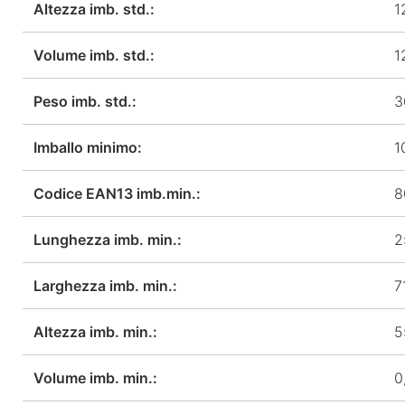
Altezza imb. std.:
1
Volume imb. std.:
1
Peso imb. std.:
3
Imballo minimo:
1
Codice EAN13 imb.min.:
8
Lunghezza imb. min.:
2
Larghezza imb. min.:
7
Altezza imb. min.:
5
Volume imb. min.:
0