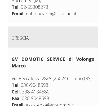
Borromeo (MI)
Tel.
02-55308273
Email:
riolfoluciano@tiscalinet.it
BRESCIA
GV DOMOTIC SERVICE di Volongo
Marco
Via Beccalossi, 28/A (25024) – Leno (BS)
Tel.
030-9048698
Cell.
338-4134580
Fax.
030-9048698
Email:
assistenza@gv-domotic.it