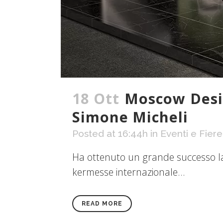
18 Ott
Moscow Desig
Simone Micheli
Posted at 16:44h
in
Eventi e Fiere
Ha ottenuto un grande successo la
kermesse internazionale...
READ MORE