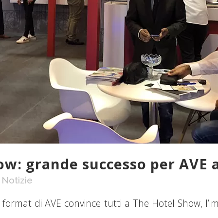
w: grande successo per AVE al
,
Notizie
l format di AVE convince tutti a The Hotel Show, l’i