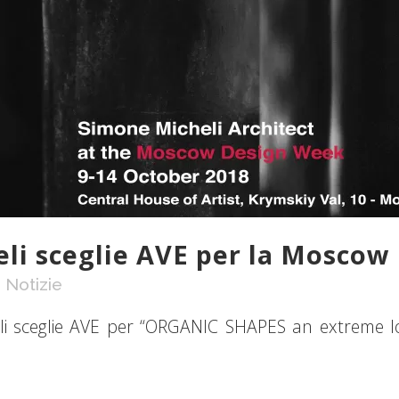
li sceglie AVE per la Mosco
,
Notizie
heli sceglie AVE per “ORGANIC SHAPES an extreme 