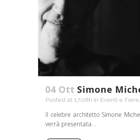
04 Ott
Simone Miche
Posted at 17:08h
in
Eventi e Fiere
Il celebre architetto Simone Mic
verrà presentata...