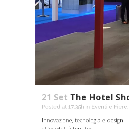
21 Set
The Hotel Sho
Posted at 17:35h
in
Eventi e Fiere
Innovazione, tecnologia e design: i
all’ospitalità tenutosi...