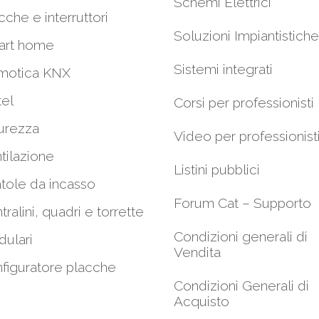
Schemi Elettrici
cche e interruttori
Soluzioni Impiantistiche
art home
Sistemi integrati
motica KNX
el
Corsi per professionisti
urezza
Video per professionist
tilazione
Listini pubblici
tole da incasso
Forum Cat – Supporto
tralini, quadri e torrette
Condizioni generali di
ulari
Vendita
figuratore placche
Condizioni Generali di
Acquisto