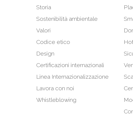
Storia
Pla
Sostenibilità ambientale
Sm
Valori
Do
Codice etico
Hot
Design
Sic
Certificazioni internazionali
Ven
Linea Internazionalizzazione
Sca
Lavora con noi
Cen
Whistleblowing
Mod
Con