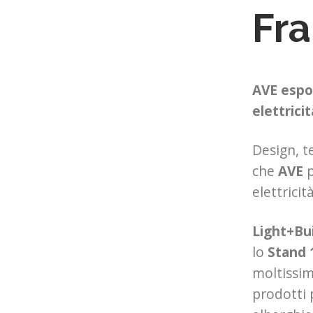
Fra
AVE espo
elettrici
Design, t
che
AVE
p
elettricit
Light+Bu
lo
Stand
moltissimi
prodotti 