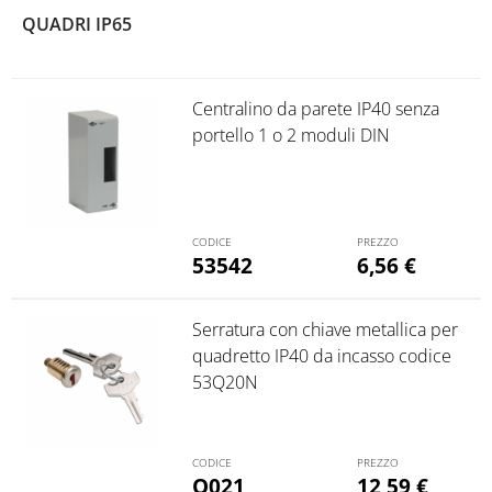
(7)
QUADRI IP65
Centralino da parete IP40 senza
portello 1 o 2 moduli DIN
53542
6,56
€
Serratura con chiave metallica per
quadretto IP40 da incasso codice
53Q20N
Q021
12,59
€