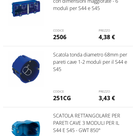
con dimensioni maggiorate - 6
moduli per S44 e S45
2506
4,38
€
Scatola tonda diametro 68mm per
pareti cave 1-2 moduli per il S44 e
S45
251CG
3,43
€
SCATOLA RETTANGOLARE PER
PARETI CAVE 3 MODULI PER IL
S44 E S45 - GWT 850°