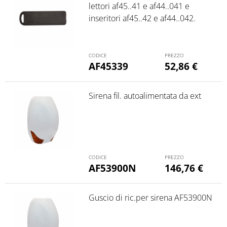
lettori af45..41 e af44..041 e
inseritori af45..42 e af44..042.
AF45339
52,86
€
Sirena fil. autoalimentata da ext
AF53900N
146,76
€
Guscio di ric.per sirena AF53900N