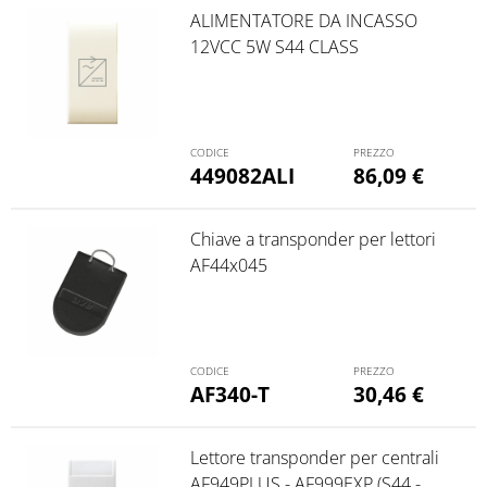
ALIMENTATORE DA INCASSO
12VCC 5W S44 CLASS
449082ALI
86,09
€
Chiave a transponder per lettori
AF44x045
AF340-T
30,46
€
Lettore transponder per centrali
AF949PLUS - AF999EXP (S44 -