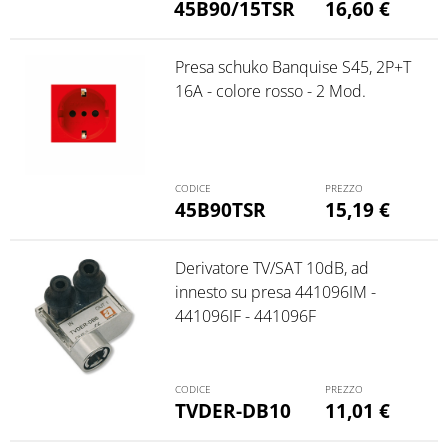
45B90/15TSR
16,60
€
Presa schuko Banquise S45, 2P+T
16A - colore rosso - 2 Mod.
45B90TSR
15,19
€
Derivatore TV/SAT 10dB, ad
innesto su presa 441096IM -
441096IF - 441096F
TVDER-DB10
11,01
€