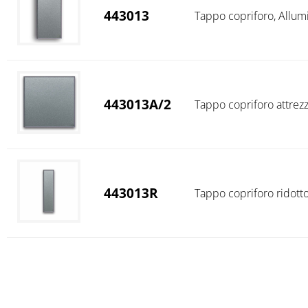
443013
Tappo copriforo, Allumia
443013A/2
Tappo copriforo attrezza
443013R
Tappo copriforo ridotto,