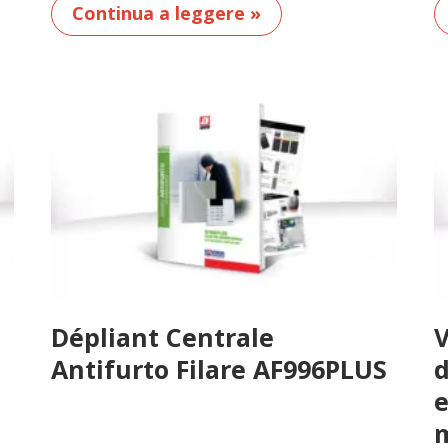
Continua a leggere »
Dépliant Centrale
V
Antifurto Filare AF996PLUS
d
e
m