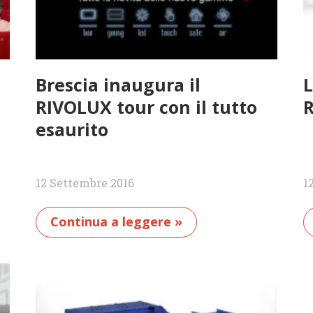
Brescia inaugura il
L
RIVOLUX tour con il tutto
R
esaurito
12 Settembre 2016
1
Continua a leggere »