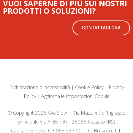
VUOI SAPERNE DI PIÙ SUI NOSTRI
PRODOTTI O SOLUZIONI?
CONTATTACI ORA
Dichiarazione di accessibilità
|
Cookie Policy
|
Privacy
Policy
|
Aggiorna le impostazioni Cookie
© Copyright 2026 Ave S.p.A. – Via Mazzini 75 (Ingresso
principale Via A. Belli 3) – 25086 Rezzato (BS)
Capitale versato: € 3.093.827,00 – R.I. Brescia e C.F.