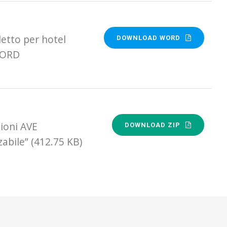
letto per hotel
DOWNLOAD WORD
 WORD
ioni AVE
DOWNLOAD ZIP
zabile” (412.75 KB)