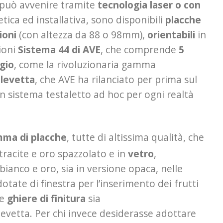
può avvenire tramite
tecnologia laser o con
ica ed installativa, sono disponibili
placche
ioni
(con altezza da 88 o 98mm),
orientabili
in
zioni
Sistema 44 di AVE
, che comprende
5
egio
, come la rivoluzionaria gamma
 levetta
, che AVE ha rilanciato per prima sul
n sistema testaletto ad hoc per ogni realtà
ma di placche
, tutte di altissima qualità, che
tracite e oro spazzolato e in
vetro
,
 bianco e oro, sia in versione opaca, nelle
otate di finestra per l’inserimento dei frutti
le
ghiere di finitura
sia
levetta. Per chi invece desiderasse adottare