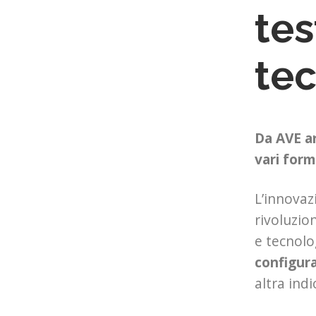
tes
tec
Da AVE ar
vari form
L’innovaz
rivoluzio
e tecnolo
configura
altra indi