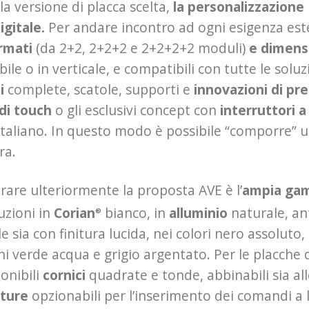
la versione di placca scelta,
la personalizzazione
igitale.
Per andare incontro ad ogni esigenza estet
ormati
(da 2+2, 2+2+2 e 2+2+2+2 moduli)
e dimens
ile o in verticale, e compatibili con tutte le solu
i
complete, scatole, supporti e
innovazioni di pr
i touch
o gli esclusivi concept con
interruttori a
taliano. In questo modo è possibile “comporre” u
ra.
rare ulteriormente la proposta AVE è l’
ampia gam
uzioni in
Corian
bianco, in
alluminio
naturale, an
®
e sia con finitura lucida, nei colori nero assoluto,
ni verde acqua e grigio argentato. Per le placche d
onibili
cornici
quadrate e tonde, abbinabili sia al
ature
opzionabili per l’inserimento dei comandi a 