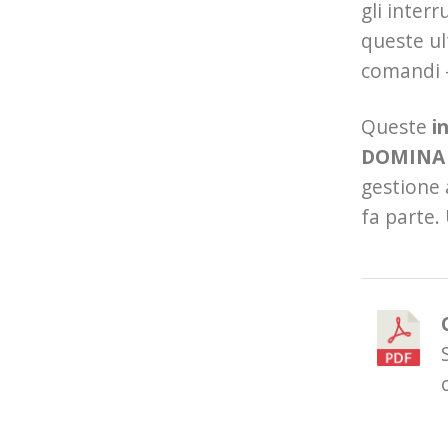
gli inter
queste u
comandi –
Queste
i
DOMINA 
gestione 
fa parte.