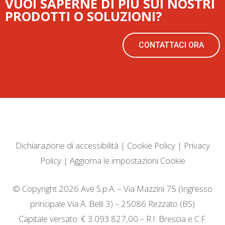
VUOI SAPERNE DI PIÙ SUI NOSTRI
PRODOTTI O SOLUZIONI?
CONTATTACI ORA
Dichiarazione di accessibilità
|
Cookie Policy
|
Privacy
Policy
|
Aggiorna le impostazioni Cookie
© Copyright 2026 Ave S.p.A. – Via Mazzini 75 (Ingresso
principale Via A. Belli 3) – 25086 Rezzato (BS)
Capitale versato: € 3.093.827,00 – R.I. Brescia e C.F.