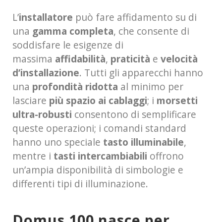
L’
installatore
può fare affidamento su di
una
gamma completa
, che consente di
soddisfare le esigenze di
massima
affidabilità
,
praticità
e
velocità
d’installazione
. Tutti gli apparecchi hanno
una
profondità ridotta
al minimo per
lasciare
più spazio ai cablaggi
; i
morsetti
ultra-robusti
consentono di semplificare
queste operazioni; i comandi standard
hanno uno speciale
tasto illuminabile
,
mentre i
tasti intercambiabili
offrono
un’ampia disponibilità di simbologie e
differenti tipi di illuminazione.
Domus 100 nasce per