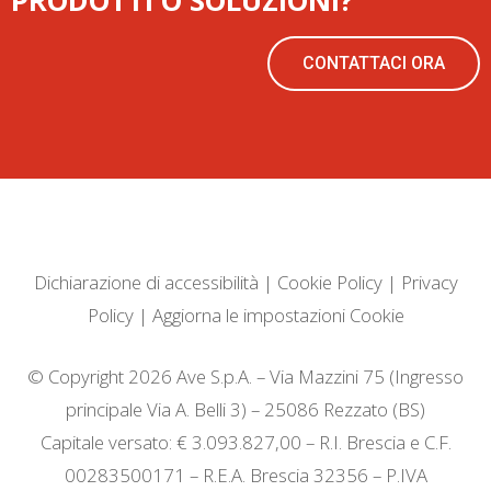
PRODOTTI O SOLUZIONI?
CONTATTACI ORA
Dichiarazione di accessibilità
|
Cookie Policy
|
Privacy
Policy
|
Aggiorna le impostazioni Cookie
© Copyright 2026 Ave S.p.A. – Via Mazzini 75 (Ingresso
principale Via A. Belli 3) – 25086 Rezzato (BS)
Capitale versato: € 3.093.827,00 – R.I. Brescia e C.F.
00283500171 – R.E.A. Brescia 32356 – P.IVA