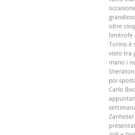
occasione
grandioso
oltre cinq
limitrofe
Torino è 
visto tra
mano i nu
Sheraton,
poi spos
Carlo Boc
appuntame
settimana
Zanhotel
presentat
AVE e l’in