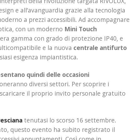
interpreti della rivoluzione targata RIVOLUX,
 design e all’avanguardia grazie alla tecnologia
moderno a prezzi accessibili. Ad accompagnare
motica, con un moderno
Mini Touch
ntera gamma con grado di protezione IP40, e
lticompatibile e la nuova
centrale antifurto
asi esigenza impiantistica.
esentano quindi delle occasioni
oneranno diversi settori. Per scoprire i
ricare il proprio invito personale gratuito
resciana
tenutasi lo scorso 16 settembre.
ato, questo evento ha subito registrato il
uccessivi appuntamenti. Così come in