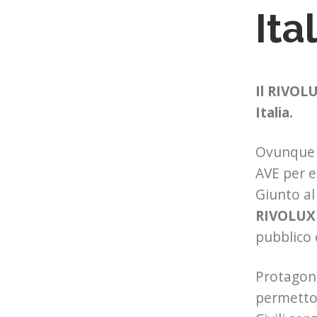
Ita
Il RIVOLU
Italia.
Ovunque a
AVE per e
Giunto al
RIVOLUX t
pubblico 
Protagoni
permettono