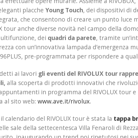
nza effettuare opere murarie. Assieme a RIVOBOX, 
eleganti placche
Young Touch
, dei dispositivi di
egrata, che consentono di creare un punto luce 
X tour anche diverse novità nel campo della do
ltifunzione, dei
quadri da parete
, tramite un’i
urezza con un’innovativa lampada d’emergenza mu
96PLUS, pre-programmata per rispondere a qualsi
detti ai lavori
gli eventi del RIVOLUX tour rappr
i,
alla scoperta di prodotti innovativi che rivoluzi
appuntamenti in programma del RIVOLUX tour e sca
a al sito web:
www.ave.it/rivolux
.
 il calendario del RIVOLUX tour è stata la
tappa b
elle sale della settecentesca Villa Fenaroli di Rezz
urito, inaugurando un trend poi ripetutosi nei s