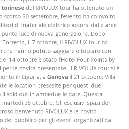
torinese
del RIVOLUX tour ha ottenuto un
o scorso 30 settembre, l’evento ha coinvolto
ditori di materiale elettrico accorsi dalle aree
l punto luce di nuova generazione. Dopo
a Torretta, il 7 ottobre, il RIVOLUX tour ha
isti che hanno potuto saggiare e toccare con
del 14 ottobre è stato l’Hotel Four Points by
i per le novità presentate. Il RIVOLUX tour si è
mente in Liguria, a
Genova
il 21 ottobre: Villa
ate le location prescelte per questi due
il sold out in ambedue le date. Questa
a
martedì 25 ottobre. Gli esclusivi spazi del
oroso benvenuto RIVOLUX e le novità
del pubblico per gli eventi organizzati da
ana.