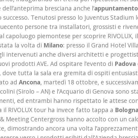
 dell’anteprima bresciana anche l’
appuntamento 
 successo. Tenutosi presso lo Juventus Stadium l
uecento persone tra installatori, grossisti e riven
 al capoluogo piemontese per scoprire RIVOLUX, i
stata la volta di
Milano
: presso il Grand Hotel Vill
 gli intervenuti anche diversi architetti e progett
ovi prodotti AVE. Ad ospitare l’evento di
Padova
 dove tutta la sala era gremita di ospiti entusiast
tato ad
Ancona
, martedì 18 ottobre, e successiva
colini (Sirolo – AN) e l’Acquario di Genova sono st
nti, ed entrambi hanno rispettato le attese con 
 il RIVOLUX tour ha invece fatto tappa a
Bologn
 & Meeting Centergross hanno accolto con un cal
e, dimostrando ancora una volta l’apprezzamento 
teresse verso i prodotti esibiti dall’Azienda bresci