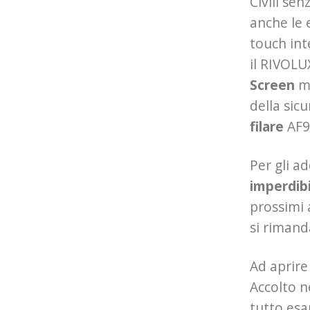
Civili se
anche le 
touch int
il RIVOLU
Screen
mu
della sic
filare
AF9
Per gli ad
imperdibil
prossimi 
si rimand
Ad aprire
Accolto n
tutto esa