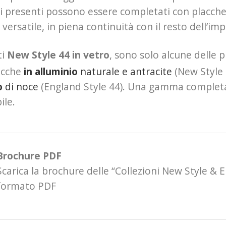
vi presenti possono essere completati con placche d
versatile, in piena continuità con il resto dell’imp
ti
New Style 44 in vetro
, sono solo alcune delle 
acche
in alluminio
naturale e antracite
(New Style 
o
di noce
(England Style 44). Una gamma completa 
ile.
Brochure PDF
Scarica la brochure delle “Collezioni New Style & E
formato PDF