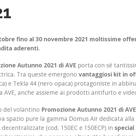
21
tobre fino al 30 novembre 2021 moltissime offert
dita aderenti.
zione Autunno 2021 di AVE
porta con sé tantissi
lettrica. Tra queste emergono
vantaggiosi kit in o
ca) e Tekla 44 (nero opaca) protagoniste in abbin
a AVE, anche assieme ai prodotti antifurto e vide
no del volantino
Promozione Autunno 2021 di AVE
va spazio pure la gamma Domus Air dedicata alla
R
decentralizzate (cod. 150EC e 150ECP) in
special