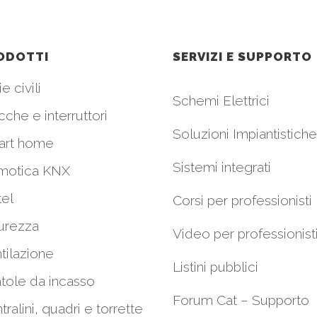
ODOTTI
SERVIZI E SUPPORTO
e civili
Schemi Elettrici
cche e interruttori
Soluzioni Impiantistiche
art home
Sistemi integrati
motica KNX
el
Corsi per professionisti
urezza
Video per professionist
tilazione
Listini pubblici
tole da incasso
Forum Cat – Supporto
tralini, quadri e torrette