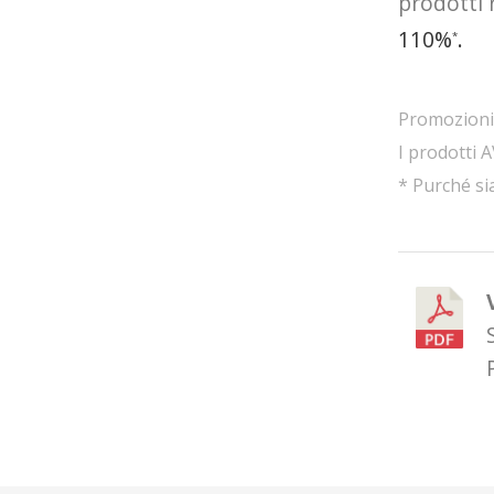
prodotti 
110%
.
*
Promozioni r
I prodotti 
* Purché sia