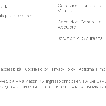
Condizioni generali di
ulari
Vendita
figuratore placche
Condizioni Generali di
Acquisto
Istruzioni di Sicurezza
 accessibilità
|
Cookie Policy
|
Privacy Policy
|
Aggiorna le imp
e S.p.A. – Via Mazzini 75 (Ingresso principale Via A. Belli 3) 
3.827,00 – R.I. Brescia e C.F. 00283500171 – R.E.A. Brescia 