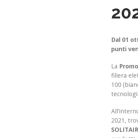
20
Dal 01 ot
punti ven
La
Promo
filiera e
100 (bian
tecnologi
All’inter
2021, tro
SOLITAI