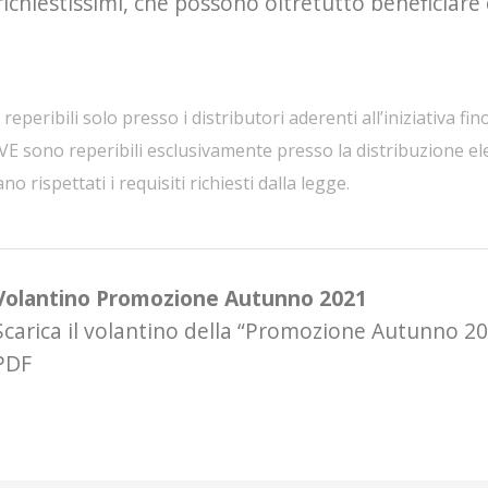
richiestissimi, che possono oltretutto beneficiare
eperibili solo presso i distributori aderenti all’iniziativa f
AVE sono reperibili esclusivamente presso la distribuzione el
no rispettati i requisiti richiesti dalla legge.
Volantino Promozione Autunno 2021
Scarica il volantino della “Promozione Autunno 2
PDF