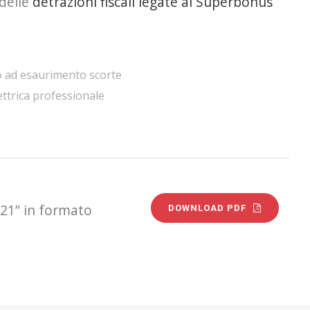
 delle
detrazioni fiscali legate al Superbonus
ino ad esaurimento scorte
ettrica professionale
021” in formato
DOWNLOAD PDF