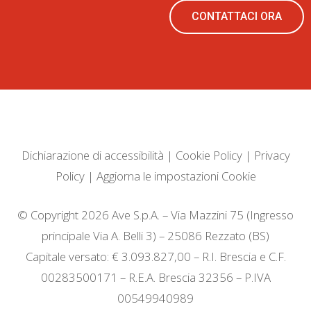
CONTATTACI ORA
Dichiarazione di accessibilità
|
Cookie Policy
|
Privacy
Policy
|
Aggiorna le impostazioni Cookie
© Copyright 2026 Ave S.p.A. – Via Mazzini 75 (Ingresso
principale Via A. Belli 3) – 25086 Rezzato (BS)
Capitale versato: € 3.093.827,00 – R.I. Brescia e C.F.
00283500171 – R.E.A. Brescia 32356 – P.IVA
00549940989