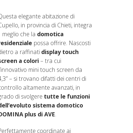
Questa elegante abitazione di
Cupello, in provincia di Chieti, integra
il meglio che la
domotica
residenziale
possa offrire. Nascosti
dietro a raffinati
display touch
screen a colori
– tra cui
l’innovativo
mini touch screen da
4,3”
– si trovano difatti dei centri di
controllo altamente avanzati, in
grado di svolgere
tutte le funzioni
dell’evoluto sistema domotico
DOMINA plus di AVE
.
Perfettamente coordinate ai