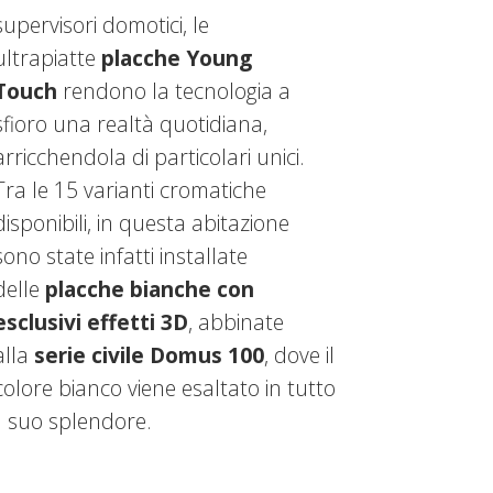
supervisori domotici, le
ultrapiatte
placche Young
Touch
rendono la tecnologia a
sfioro una realtà quotidiana,
arricchendola di particolari unici.
Tra le 15 varianti cromatiche
disponibili, in questa abitazione
sono state infatti installate
delle
placche bianche con
esclusivi effetti 3D
, abbinate
alla
serie civile Domus 100
, dove il
colore bianco viene esaltato in tutto
il suo splendore.