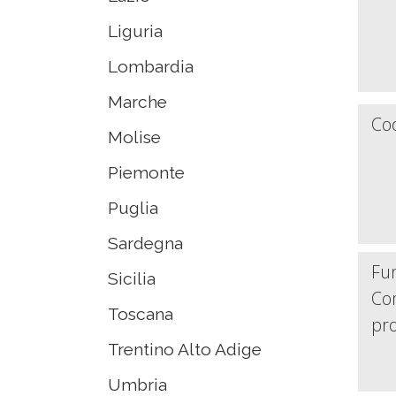
Liguria
Lombardia
Marche
Coo
Molise
Piemonte
Puglia
Sardegna
Fun
Sicilia
Com
Toscana
pr
Trentino Alto Adige
Umbria