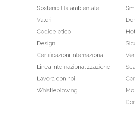
Sostenibilità ambientale
Sm
Valori
Do
Codice etico
Hot
Design
Sic
Certificazioni internazionali
Ven
Linea Internazionalizzazione
Sca
Lavora con noi
Cen
Whistleblowing
Mod
Con