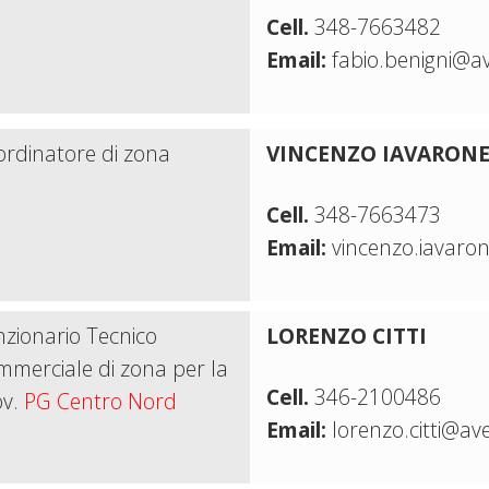
Cell.
348-7663482
Email:
fabio.benigni@av
rdinatore di zona
VINCENZO IAVARON
Cell.
348-7663473
Email:
vincenzo.iavaro
zionario Tecnico
LORENZO CITTI
merciale di zona per la
Cell.
346-2100486
ov.
PG Centro Nord
Email:
lorenzo.citti@ave