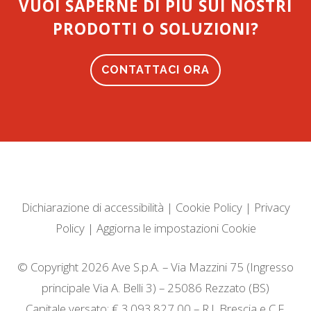
VUOI SAPERNE DI PIÙ SUI NOSTRI
PRODOTTI O SOLUZIONI?
CONTATTACI ORA
Dichiarazione di accessibilità
|
Cookie Policy
|
Privacy
Policy
|
Aggiorna le impostazioni Cookie
© Copyright 2026 Ave S.p.A. – Via Mazzini 75 (Ingresso
principale Via A. Belli 3) – 25086 Rezzato (BS)
Capitale versato: € 3.093.827,00 – R.I. Brescia e C.F.