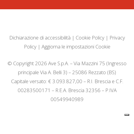
Dichiarazione di accessibilità
|
Cookie Policy
|
Privacy
Policy
|
Aggiorna le impostazioni Cookie
© Copyright 2026 Ave S.p.A. – Via Mazzini 75 (Ingresso
principale Via A. Belli 3) – 25086 Rezzato (BS)
Capitale versato: € 3.093.827,00 – R.I. Brescia e C.F.
00283500171 – R.E.A. Brescia 32356 – P.IVA
00549940989
Informativa sulla raccolta