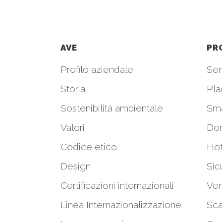
AVE
PR
Profilo aziendale
Seri
Storia
Pla
Sostenibilità ambientale
Sm
Valori
Do
Codice etico
Hot
Design
Sic
Certificazioni internazionali
Ven
Linea Internazionalizzazione
Sca