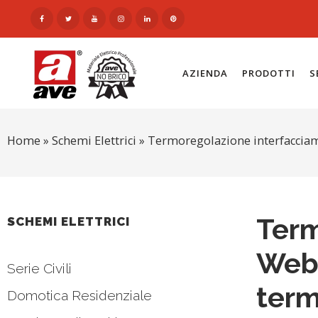
AZIENDA
PRODOTTI
S
Home
»
Schemi Elettrici
»
Termoregolazione interfacciam
Term
SCHEMI ELETTRICI
Webs
Serie Civili
term
Domotica Residenziale