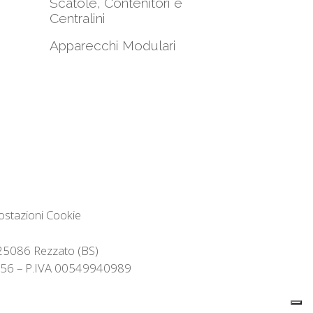
Scatole, Contenitori e
Centralini
Apparecchi Modulari
ostazioni Cookie
– 25086 Rezzato (BS)
32356 – P.IVA 00549940989