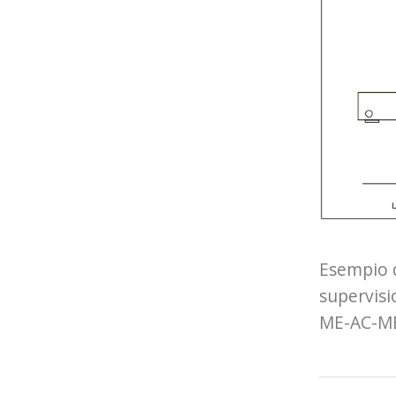
Esempio d
supervisi
ME-AC-MB