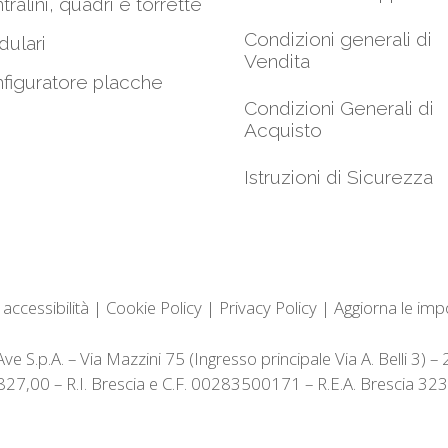
tralini, quadri e torrette
Condizioni generali di
ulari
Vendita
figuratore placche
Condizioni Generali di
Acquisto
Istruzioni di Sicurezza
 accessibilità
|
Cookie Policy
|
Privacy Policy
|
Aggiorna le imp
e S.p.A. – Via Mazzini 75 (Ingresso principale Via A. Belli 3) 
3.827,00 – R.I. Brescia e C.F. 00283500171 – R.E.A. Brescia 