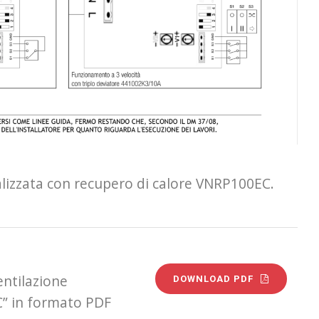
alizzata con recupero di calore VNRP100EC.
entilazione
DOWNLOAD PDF
C” in formato PDF