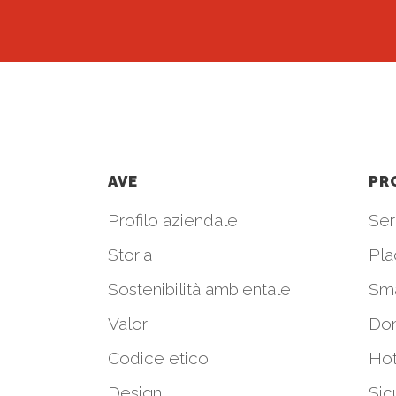
AVE
PR
Profilo aziendale
Seri
Storia
Pla
Sostenibilità ambientale
Sm
Valori
Do
Codice etico
Hot
Design
Sic