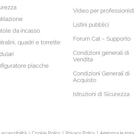
urezza
Video per professionist
tilazione
Listini pubblici
tole da incasso
Forum Cat – Supporto
tralini, quadri e torrette
Condizioni generali di
ulari
Vendita
figuratore placche
Condizioni Generali di
Acquisto
Istruzioni di Sicurezza
 accessibilità
|
Cookie Policy
|
Privacy Policy
|
Aggiorna le imp