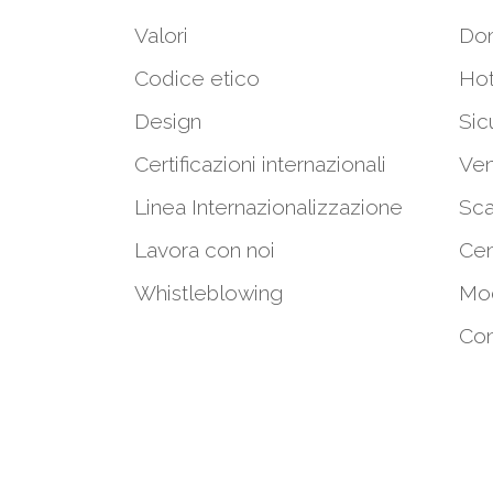
Valori
Do
Codice etico
Hot
Design
Sic
Certificazioni internazionali
Ven
Linea Internazionalizzazione
Sca
Lavora con noi
Cen
Whistleblowing
Mod
Con