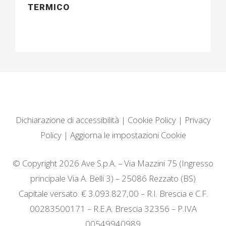
TERMICO
Dichiarazione di accessibilità
|
Cookie Policy
|
Privacy
Policy
|
Aggiorna le impostazioni Cookie
© Copyright 2026 Ave S.p.A. – Via Mazzini 75 (Ingresso
principale Via A. Belli 3) – 25086 Rezzato (BS)
Capitale versato: € 3.093.827,00 – R.I. Brescia e C.F.
00283500171 – R.E.A. Brescia 32356 – P.IVA
00549940989