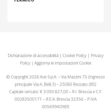
TERMICO
Dichiarazione di accessibilità
|
Cookie Policy
|
Privacy
Policy
|
Aggiorna le impostazioni Cookie
© Copyright 2026 Ave S.p.A. – Via Mazzini 75 (Ingresso
principale Via A. Belli 3) – 25086 Rezzato (BS)
Capitale versato: € 3.093.827,00 – R.I. Brescia e C.F.
00283500171 – R.E.A. Brescia 32356 – P.IVA
00549940989