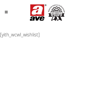
[yith_wcwl_wishlist]