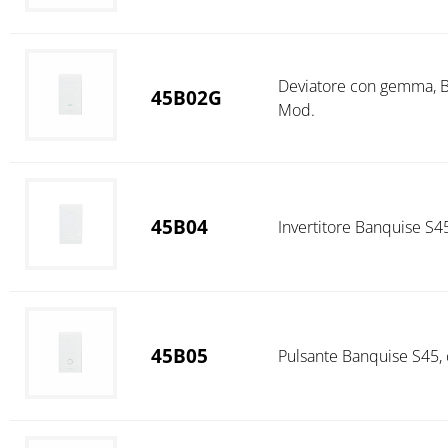
Deviatore con gemma, Ba
45B02G
Mod.
45B04
Invertitore Banquise S45
45B05
Pulsante Banquise S45, c