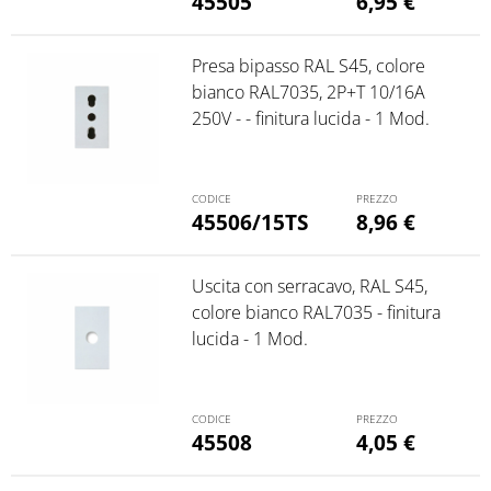
45505
6,95
€
Presa bipasso RAL S45, colore
bianco RAL7035, 2P+T 10/16A
250V - - finitura lucida - 1 Mod.
45506/15TS
8,96
€
Uscita con serracavo, RAL S45,
colore bianco RAL7035 - finitura
lucida - 1 Mod.
45508
4,05
€