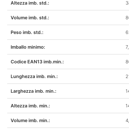
Altezza imb. std.:
3
Volume imb. std.:
8
Peso imb. std.:
6
Imballo minimo:
7
Codice EAN13 imb.min.:
8
Lunghezza imb. min.:
2
Larghezza imb. min.:
1
Altezza imb. min.:
1
Volume imb. min.:
4