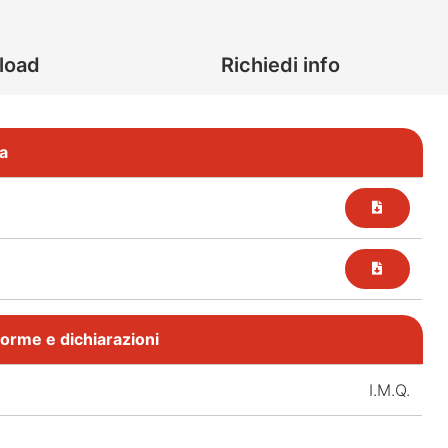
load
Richiedi info
a
, norme e dichiarazioni
I.M.Q.