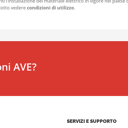
i l’installazione del materiale elettrico in vigore nel paese d
odotto vedere
condizioni di utilizzo
.
oni AVE?
SERVIZI E SUPPORTO