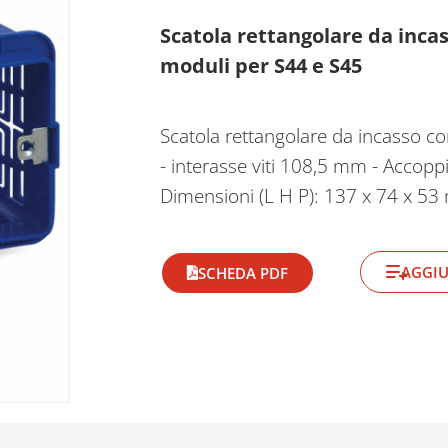
Scatola rettangolare da inca
moduli per S44 e S45
Scatola rettangolare da incasso c
- interasse viti 108,5 mm - Accopp
Dimensioni (L H P): 137 x 74 x 5
AGGIU
SCHEDA PDF