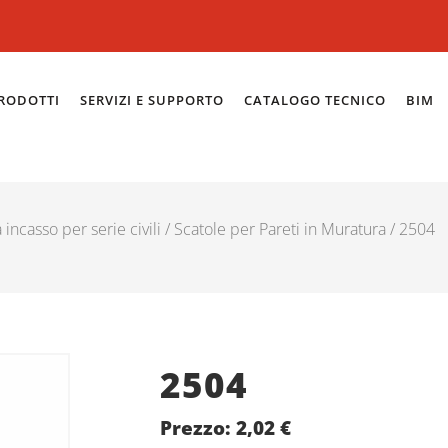
RODOTTI
SERVIZI E SUPPORTO
CATALOGO TECNICO
BIM
 incasso per serie civili
/
Scatole per Pareti in Muratura
/ 2504
2504
Prezzo:
2,02
€