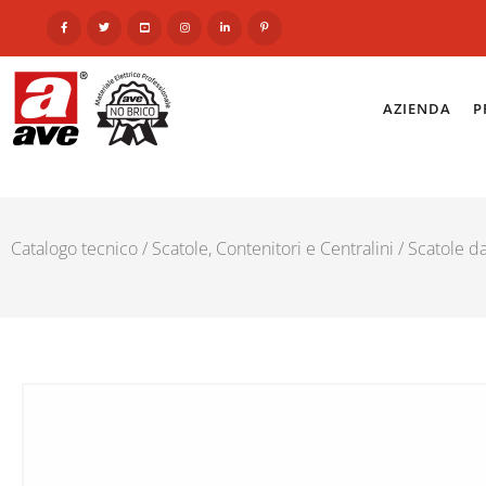
AZIENDA
P
Catalogo tecnico
/
Scatole, Contenitori e Centralini
/
Scatole da