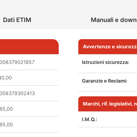
Dati ETIM
Manuali e down
Avvertenze e sicurezz
008379021857
Istruzioni sicurezza:
40,00
Garanzie e Reclami:
008379302413
Marchi, rif. legislativi
85,00
I.M.Q.:
85,00