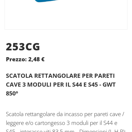
253CG
Prezzo:
2,48
€
SCATOLA RETTANGOLARE PER PARETI
CAVE 3 MODULI PER IL S44 E S45 - GWT
850°
Scatola rettangolare da incasso per pareti cave /
leggere e/o cartongesso 3 moduli per il S44 e
S45 - interasse viti 83,5 mm - Dimensioni (L H P):