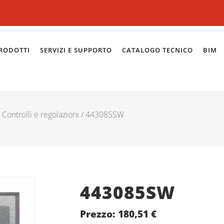
RODOTTI
SERVIZI E SUPPORTO
CATALOGO TECNICO
BIM
/
Controlli e regolazioni
/ 443085SW
443085SW
Prezzo:
180,51
€