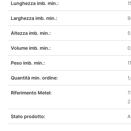
Lunghezza imb. min.:
1
Larghezza imb. min.:
9
Altezza imb. min.:
5
Volume imb. min.:
0
Peso imb. min.:
1
Quantità min. ordine:
1
Riferimento Metel:
T
2
Stato prodotto:
A