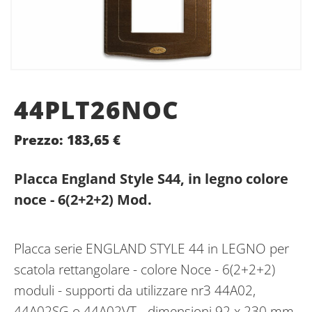
44PLT26NOC
Prezzo:
183,65
€
Placca England Style S44, in legno colore
noce - 6(2+2+2) Mod.
Placca serie ENGLAND STYLE 44 in LEGNO per
scatola rettangolare - colore Noce - 6(2+2+2)
moduli - supporti da utilizzare nr3 44A02,
44A02SG o 44A02VT - dimensioni 92 x 230 mm