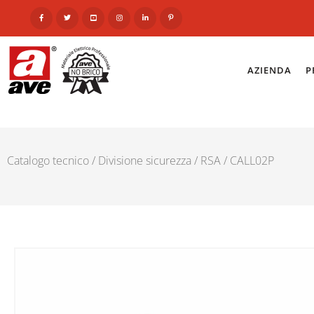
AZIENDA
P
Catalogo tecnico
/
Divisione sicurezza
/
RSA
/ CALL02P