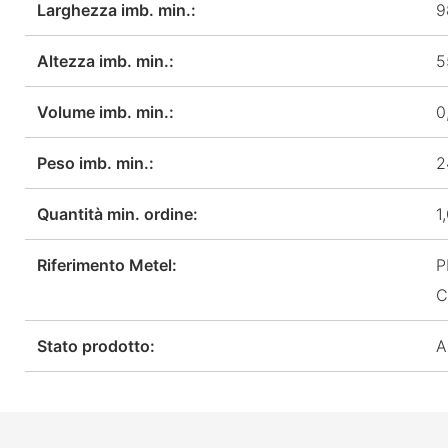
Larghezza imb. min.:
9
Altezza imb. min.:
5
Volume imb. min.:
0
Peso imb. min.:
2
Quantità min. ordine:
1
Riferimento Metel:
P
C
Stato prodotto:
A