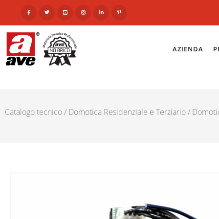
AZIENDA
P
Catalogo tecnico
/
Domotica Residenziale e Terziario
/
Domoti