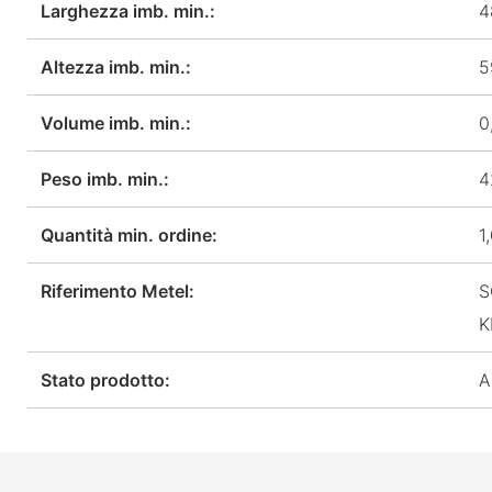
Larghezza imb. min.:
4
Altezza imb. min.:
5
Volume imb. min.:
0
Peso imb. min.:
4
Quantità min. ordine:
1
Riferimento Metel:
S
K
Stato prodotto:
A