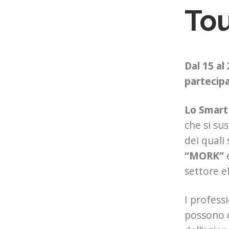
To
Dal 15 al
partecipa
Lo Smart
che si su
dei qual
“MORK”
settore e
I professi
possono c