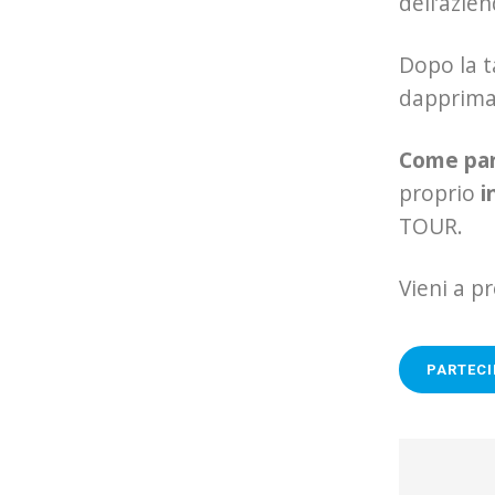
dell’azien
Dopo la t
dapprim
Come par
proprio
i
TOUR.
Vieni a p
PARTECI