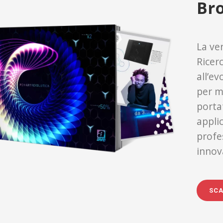
Br
La ve
Ricer
all’e
per m
porta
appli
profe
innova
SCA