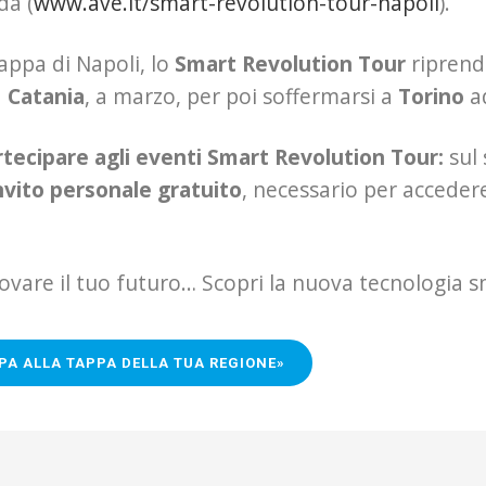
da (
www.ave.it/smart-revolution-tour-napoli
).
appa di Napoli, lo
Smart Revolution Tour
riprend
a
Catania
, a marzo, per poi soffermarsi a
Torino
ad
tecipare agli eventi Smart Revolution Tour:
sul 
nvito personale gratuito
, necessario per acceder
rovare il tuo futuro… Scopri la nuova tecnologia
PA ALLA TAPPA DELLA TUA REGIONE»