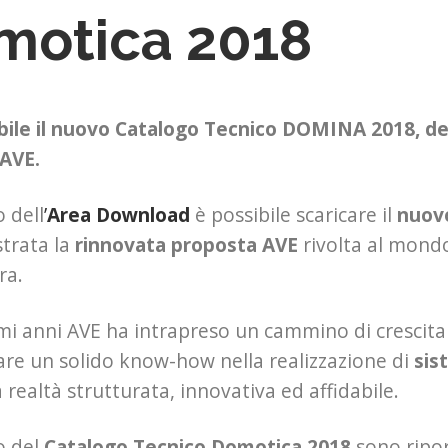
motica 2018
bile il nuovo Catalogo Tecnico DOMINA 2018, de
 AVE.
o dell
’
Area Download
è possibile scaricare il
nuov
strata la
rinnovata proposta AVE
rivolta al mondo
ra.
imi anni AVE ha intrapreso un cammino di crescita
re un solido know-how nella realizzazione di
sis
realtà strutturata, innovativa ed affidabile.
no del
Catalogo Tecnico Domotica 2018
sono ripor