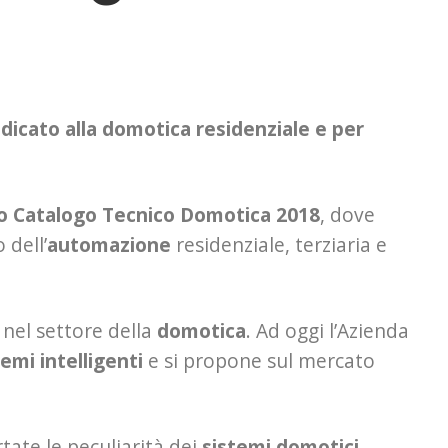
dicato alla domotica residenziale e per
o Catalogo Tecnico Domotica 2018
, dove
 dell’
automazione
residenziale, terziaria e
 nel settore della
domotica
. Ad oggi l’Azienda
temi intelligenti
e si propone sul mercato
tate le peculiarità dei
sistemi domotici