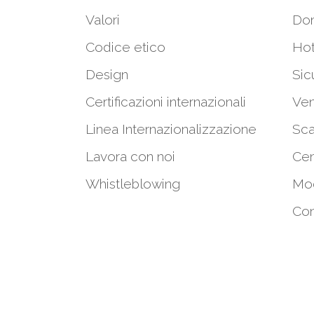
Valori
Do
Codice etico
Hot
Design
Sic
Certificazioni internazionali
Ven
Linea Internazionalizzazione
Sca
Lavora con noi
Cen
Whistleblowing
Mod
Con