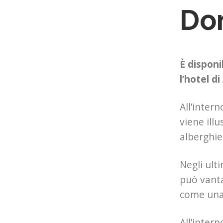
Do
È disponi
l’hotel di
All’intern
viene illu
alberghie
Negli ult
può vanta
come una 
All’inter