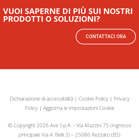
VUOI SAPERNE DI PIÙ SUI NOSTRI
PRODOTTI O SOLUZIONI?
CONTATTACI ORA
Dichiarazione di accessibilità
|
Cookie Policy
|
Privacy
Policy
|
Aggiorna le impostazioni Cookie
© Copyright 2026 Ave S.p.A. – Via Mazzini 75 (Ingresso
principale Via A. Belli 3) – 25086 Rezzato (BS)