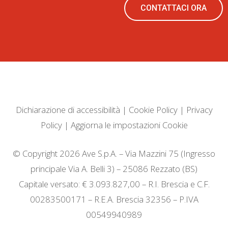
CONTATTACI ORA
Dichiarazione di accessibilità
|
Cookie Policy
|
Privacy
Policy
|
Aggiorna le impostazioni Cookie
© Copyright 2026 Ave S.p.A. – Via Mazzini 75 (Ingresso
principale Via A. Belli 3) – 25086 Rezzato (BS)
Capitale versato: € 3.093.827,00 – R.I. Brescia e C.F.
00283500171 – R.E.A. Brescia 32356 – P.IVA
00549940989