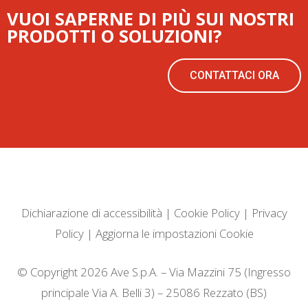
VUOI SAPERNE DI PIÙ SUI NOSTRI
PRODOTTI O SOLUZIONI?
CONTATTACI ORA
Dichiarazione di accessibilità
|
Cookie Policy
|
Privacy
Policy
|
Aggiorna le impostazioni Cookie
© Copyright 2026 Ave S.p.A. – Via Mazzini 75 (Ingresso
principale Via A. Belli 3) – 25086 Rezzato (BS)