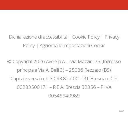
Dichiarazione di accessibilità
|
Cookie Policy
|
Privacy
Policy
|
Aggiorna le impostazioni Cookie
© Copyright 2026 Ave S.p.A. – Via Mazzini 75 (Ingresso
principale Via A. Belli 3) – 25086 Rezzato (BS)
Capitale versato: € 3.093.827,00 – R.I. Brescia e C.F.
00283500171 – R.E.A. Brescia 32356 – P.IVA
00549940989
Informativa sulla raccolta