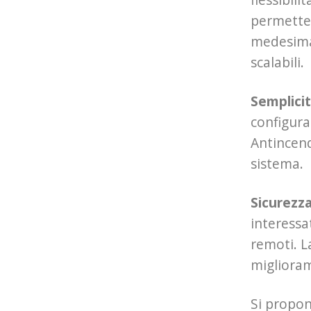
permetten
medesima 
scalabili.
Semplicit
configura
Antincend
sistema.
Sicurezz
interessa
remoti. L
miglioram
Si propon