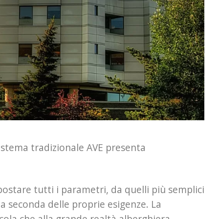
sistema tradizionale AVE presenta
stare tutti i parametri, da quelli più semplici
a seconda delle proprie esigenze. La
ccola che alla grande realtà alberghiera