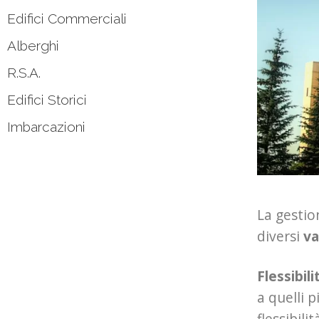
Edifici Commerciali
Alberghi
R.S.A.
Edifici Storici
Imbarcazioni
La gestio
diversi
va
Flessibili
a quelli 
flessibil